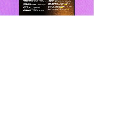
PROCHAINS CONCERTS :
-> TBA !!
<3
->CONCERTS PASSÉS<-
->PHOTOS EXTRAS<-