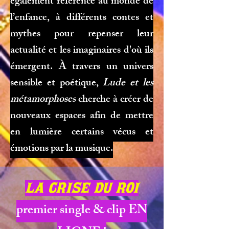
également référence au monde de
l’enfance, à différents contes et
mythes pour repenser leur
actualité et les imaginaires d'où ils
émergent. À travers un univers
sensible et poétique,
Lude et les
métamorphoses
cherche à créer de
nouveaux espaces afin de mettre
en lumière certains vécus et
émotions par la musique.
la crise du roi
premier single & clip EN