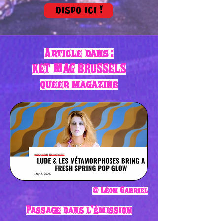
dispo ici !
Article dans :
KET MAG BRUSSELS
queer magazine
© Léon Gabriel
Passage dans l'émission